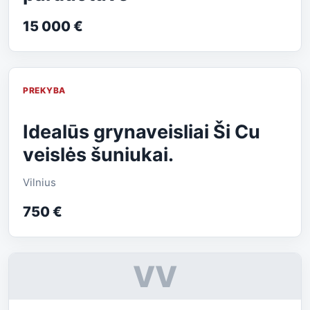
15 000 €
PREKYBA
Idealūs grynaveisliai Ši Cu
veislės šuniukai.
Vilnius
750 €
VV