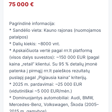
75 000 €
Pagrindinė informacija:
* Sandėlio vieta: Kauno rajonas (nuomojamos
patalpos)
* Dalių kiekis: ~8000 vnt.
* Apskaičiuota vertė pagal rrr.lt platformą
(visos dalys suvestos): ~150 000 EUR (pagal
kaina „retail” klientui. Su 95 % detalių įmonė
patenka į pirmąjį rrr.lt paieškos rezultatų
puslapį pagal „Pigiausia kaina” kriterijų.
* 2025 m. pardavimai: ~25 000 EUR
(vidutiniškai ~5 000 EUR/mėn.)
* Dominuojantys automobiliai: Audi, BMW,
Mercedes-Benz, Volkswagen, Škoda (2005–
2015 m. gamybos)