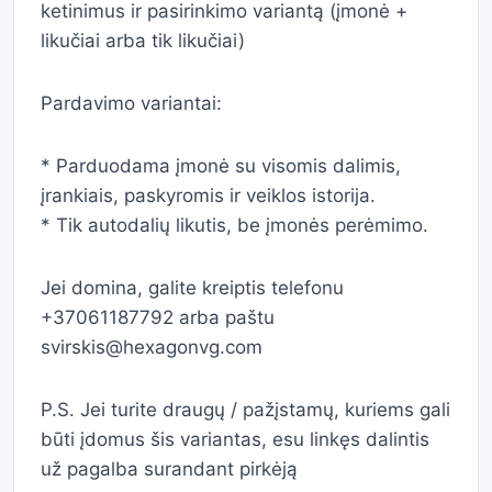
ketinimus ir pasirinkimo variantą (įmonė +
likučiai arba tik likučiai)
Pardavimo variantai:
* Parduodama įmonė su visomis dalimis,
įrankiais, paskyromis ir veiklos istorija.
* Tik autodalių likutis, be įmonės perėmimo.
Jei domina, galite kreiptis telefonu
+37061187792 arba paštu
svirskis@hexagonvg.com
P.S. Jei turite draugų / pažįstamų, kuriems gali
būti įdomus šis variantas, esu linkęs dalintis
už pagalba surandant pirkėją