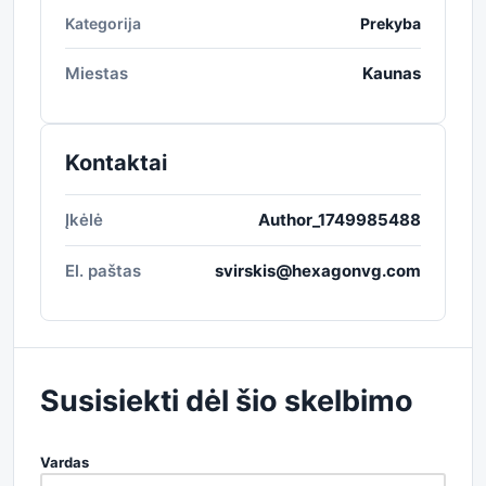
Kategorija
Prekyba
Miestas
Kaunas
Kontaktai
Įkėlė
Author_1749985488
El. paštas
svirskis@hexagonvg.com
Susisiekti dėl šio skelbimo
Vardas