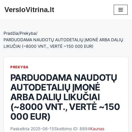
VersloVitrina.lt
Skip
to
content
Pradžia
/
Prekyba
/
PARDUODAMA NAUDOTŲ AUTODETALIŲ ĮMONĖ ARBA DALIŲ
LIKUČIAI (~8000 VNT., VERTĖ ~150 000 EUR)
PREKYBA
PARDUODAMA NAUDOTŲ
AUTODETALIŲ ĮMONĖ
ARBA DALIŲ LIKUČIAI
(~8000 VNT., VERTĖ ~150
000 EUR)
Paskelbta 2025-06-15
Skelbimo ID: 8894
Kaunas