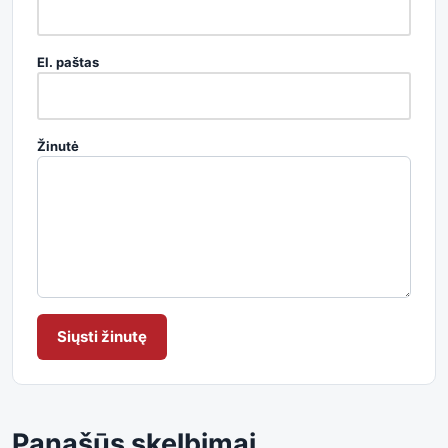
El. paštas
Žinutė
Siųsti žinutę
Panašūs skelbimai