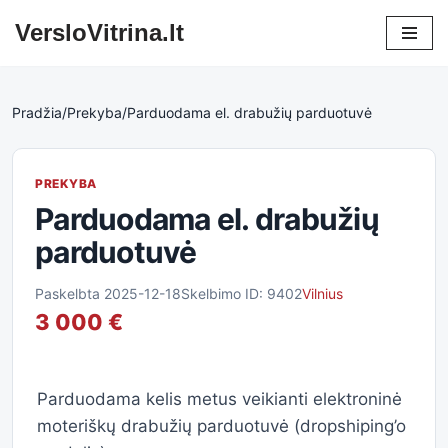
VersloVitrina.lt
Skip
to
content
Pradžia
/
Prekyba
/
Parduodama el. drabužių parduotuvė
PREKYBA
Parduodama el. drabužių
parduotuvė
Paskelbta 2025-12-18
Skelbimo ID: 9402
Vilnius
3 000 €
Parduodama kelis metus veikianti elektroninė
moteriškų drabužių parduotuvė (dropshiping’o