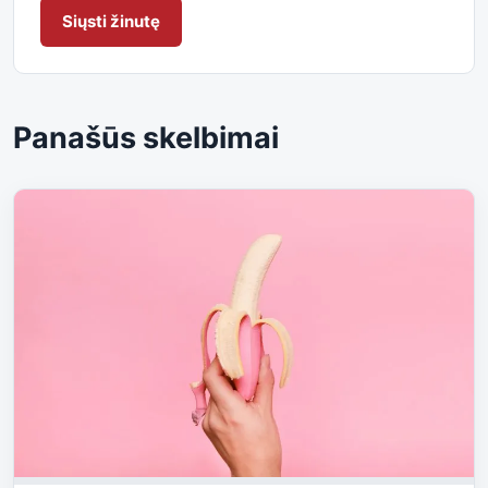
Siųsti žinutę
Panašūs skelbimai