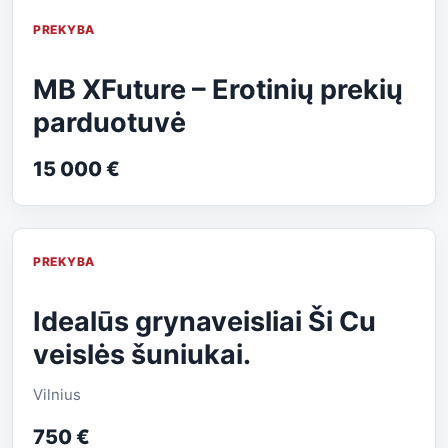
PREKYBA
MB XFuture – Erotinių prekių
parduotuvė
15 000 €
PREKYBA
Idealūs grynaveisliai Ši Cu
veislės šuniukai.
Vilnius
750 €