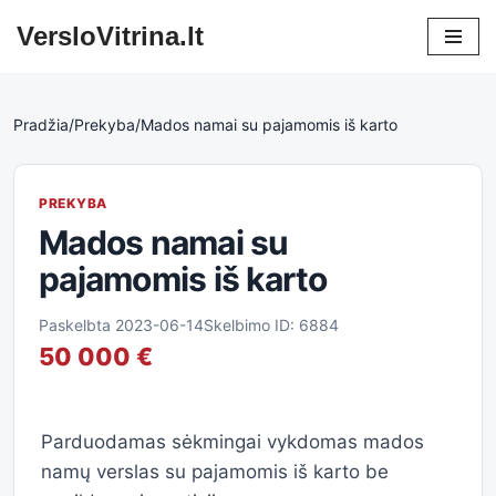
VersloVitrina.lt
Skip
to
content
Pradžia
/
Prekyba
/
Mados namai su pajamomis iš karto
PREKYBA
Mados namai su
pajamomis iš karto
Paskelbta 2023-06-14
Skelbimo ID: 6884
50 000 €
Parduodamas sėkmingai vykdomas mados
namų verslas su pajamomis iš karto be