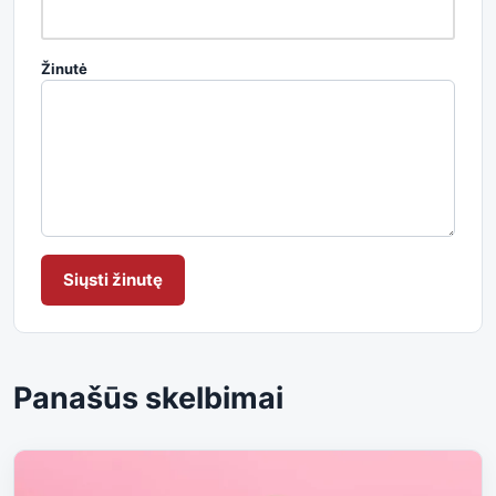
Žinutė
Siųsti žinutę
Panašūs skelbimai