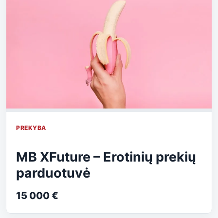
PREKYBA
MB XFuture – Erotinių prekių
parduotuvė
15 000 €