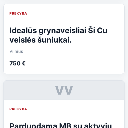
PREKYBA
Idealūs grynaveisliai Ši Cu
veislės šuniukai.
Vilnius
750 €
VV
PREKYBA
Parduodama MB su aktyviu