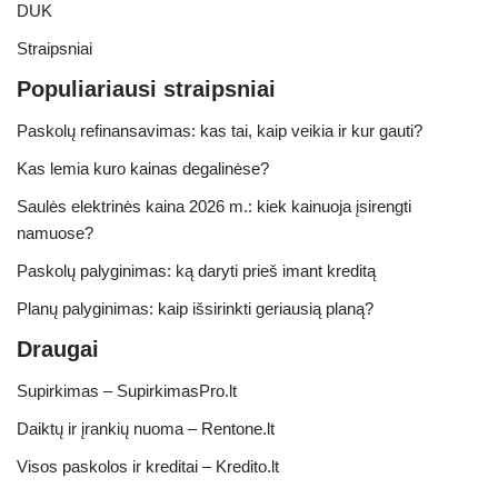
DUK
Straipsniai
Populiariausi straipsniai
Paskolų refinansavimas: kas tai, kaip veikia ir kur gauti?
Kas lemia kuro kainas degalinėse?
Saulės elektrinės kaina 2026 m.: kiek kainuoja įsirengti
namuose?
Paskolų palyginimas: ką daryti prieš imant kreditą
Planų palyginimas: kaip išsirinkti geriausią planą?
Draugai
Supirkimas – SupirkimasPro.lt
Daiktų ir įrankių nuoma – Rentone.lt
Visos paskolos ir kreditai – Kredito.lt