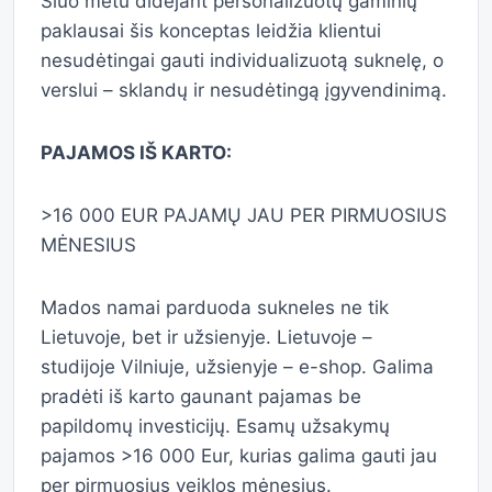
Šiuo metu didėjant personalizuotų gaminių
paklausai šis konceptas leidžia klientui
nesudėtingai gauti individualizuotą suknelę, o
verslui – sklandų ir nesudėtingą įgyvendinimą.
PAJAMOS IŠ KARTO:
>16 000 EUR PAJAMŲ JAU PER PIRMUOSIUS
MĖNESIUS
Mados namai parduoda sukneles ne tik
Lietuvoje, bet ir užsienyje. Lietuvoje –
studijoje Vilniuje, užsienyje – e-shop. Galima
pradėti iš karto gaunant pajamas be
papildomų investicijų. Esamų užsakymų
pajamos >16 000 Eur, kurias galima gauti jau
per pirmuosius veiklos mėnesius.