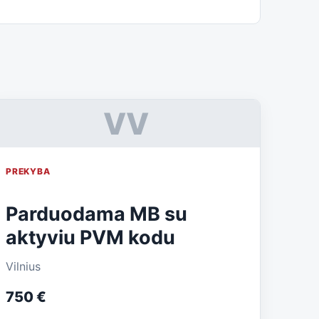
VV
PREKYBA
Parduodama MB su
aktyviu PVM kodu
Vilnius
750 €