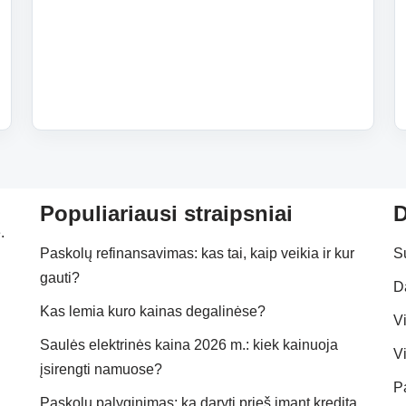
Populiariausi straipsniai
D
.
Paskolų refinansavimas: kas tai, kaip veikia ir kur
S
gauti?
D
Kas lemia kuro kainas degalinėse?
Vi
Saulės elektrinės kaina 2026 m.: kiek kainuoja
Vi
įsirengti namuose?
P
Paskolų palyginimas: ką daryti prieš imant kreditą