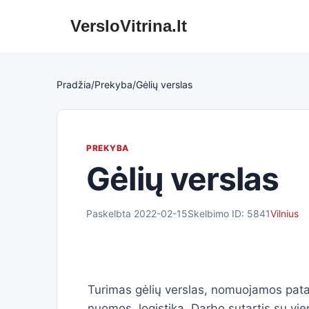
VersloVitrina.lt
Skip
to
content
Pradžia
/
Prekyba
/
Gėlių verslas
PREKYBA
Gėlių verslas
Paskelbta 2022-02-15
Skelbimo ID: 5841
Vilnius
Turimas gėlių verslas, nomuojamos patalp
nuomos, logistika. Darbo sutartis su vi