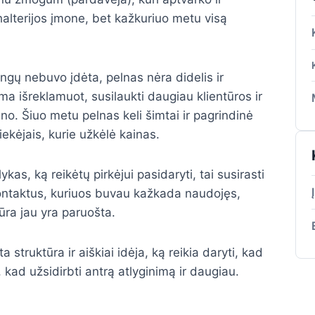
halterijos įmone, bet kažkuriuo metu visą
ngų nebuvo įdėta, pelnas nėra didelis ir
a išreklamuot, susilaukti daugiau klientūros ir
no. Šiuo metu pelnas keli šimtai ir pagrindinė
iekėjais, kurie užkėlė kainas.
ykas, ką reikėtų pirkėjui pasidaryti, tai susirasti
kontaktus, kuriuos buvau kažkada naudojęs,
ūra jau yra paruošta.
struktūra ir aiškiai idėja, ką reikia daryti, kad
 kad užsidirbti antrą atlyginimą ir daugiau.