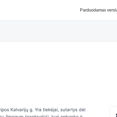
Parduodamas versl
os Kalvarijų g. Yra tiekėjai, sutartys dėl
enu žmogum (pardavėja), kuri aptvarko ir