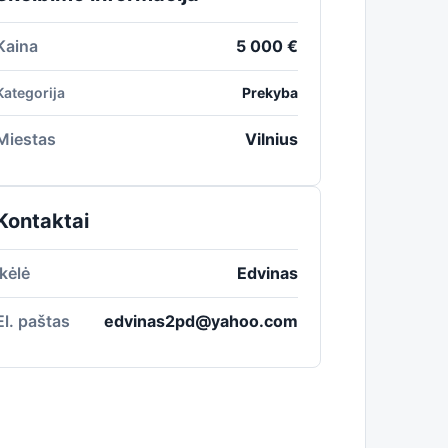
Kaina
5 000 €
Kategorija
Prekyba
Miestas
Vilnius
Kontaktai
Įkėlė
Edvinas
El. paštas
edvinas2pd@yahoo.com