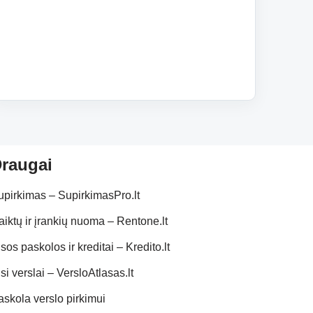
raugai
upirkimas – SupirkimasPro.lt
aiktų ir įrankių nuoma – Rentone.lt
sos paskolos ir kreditai – Kredito.lt
si verslai – VersloAtlasas.lt
askola verslo pirkimui