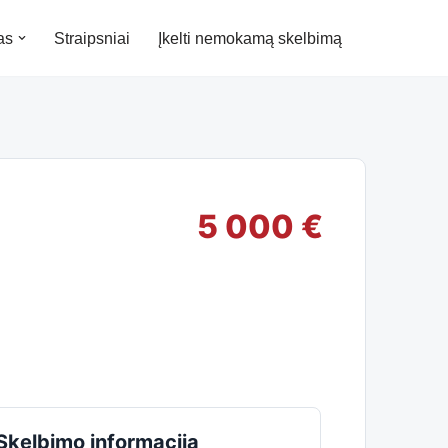
as
Straipsniai
Įkelti nemokamą skelbimą
5 000 €
Skelbimo informacija