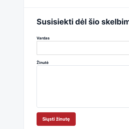
Susisiekti dėl šio skelbi
Vardas
Žinutė
Siųsti žinutę