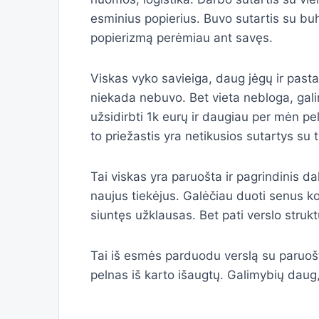
esminius popierius. Buvo sutartis su bu
popierizmą perėmiau ant savęs.
Viskas vyko savieiga, daug jėgų ir pasta
niekada nebuvo. Bet vieta nebloga, galim
užsidirbti 1k eurų ir daugiau per mėn pel
to priežastis yra netikusios sutartys su t
Tai viskas yra paruošta ir pagrindinis dal
naujus tiekėjus. Galėčiau duoti senus 
siuntęs užklausas. Bet pati verslo strukt
Tai iš esmės parduodu verslą su paruošta 
pelnas iš karto išaugtų. Galimybių daug,