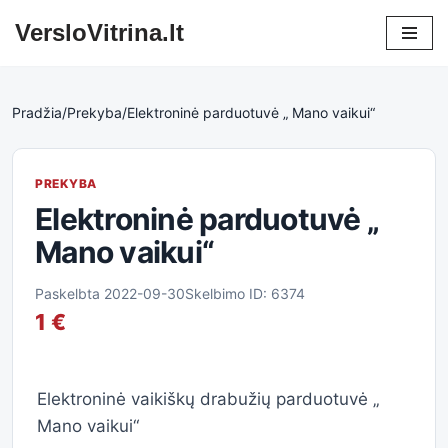
VersloVitrina.lt
Skip
to
content
Pradžia
/
Prekyba
/
Elektroninė parduotuvė „ Mano vaikui“
PREKYBA
Elektroninė parduotuvė „
Mano vaikui“
Paskelbta 2022-09-30
Skelbimo ID: 6374
1 €
Elektroninė vaikiškų drabužių parduotuvė „
Mano vaikui“