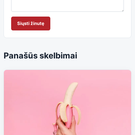
Siųsti žinutę
Panašūs skelbimai