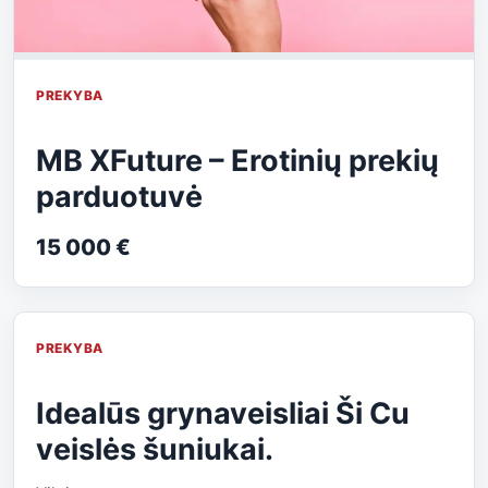
PREKYBA
MB XFuture – Erotinių prekių
parduotuvė
15 000 €
PREKYBA
Idealūs grynaveisliai Ši Cu
veislės šuniukai.