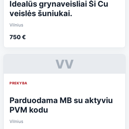
Idealūs grynaveisliai Ši Cu
veislės šuniukai.
Vilnius
750 €
VV
PREKYBA
Parduodama MB su aktyviu
PVM kodu
Vilnius