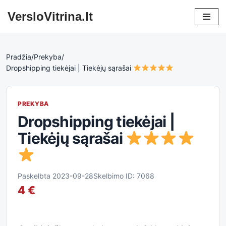
VersloVitrina.lt
Skip
to
content
Pradžia
/
Prekyba
/
Dropshipping tiekėjai | Tiekėjų sąrašai
PREKYBA
Dropshipping tiekėjai |
Tiekėjų sąrašai
Paskelbta 2023-09-28
Skelbimo ID: 7068
4 €