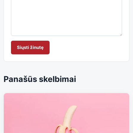
Siųsti žinutę
Panašūs skelbimai