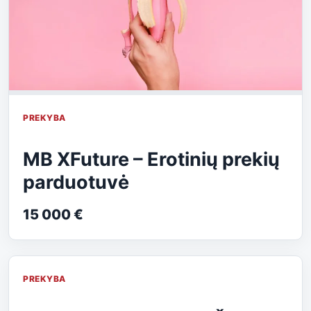
PREKYBA
MB XFuture – Erotinių prekių
parduotuvė
15 000 €
PREKYBA