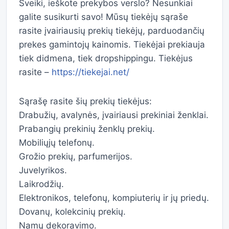
Sveiki, ieškote prekybos verslo? Nesunkiai
galite susikurti savo! Mūsų tiekėjų sąraše
rasite įvairiausių prekių tiekėjų, parduodančių
prekes gamintojų kainomis. Tiekėjai prekiauja
tiek didmena, tiek dropshippingu. Tiekėjus
rasite –
https://tiekejai.net/
Sąrašę rasite šių prekių tiekėjus:
Drabužių, avalynės, įvairiausi prekiniai ženklai.
Prabangių prekinių ženklų prekių.
Mobiliųjų telefonų.
Grožio prekių, parfumerijos.
Juvelyrikos.
Laikrodžių.
Elektronikos, telefonų, kompiuterių ir jų priedų.
Dovanų, kolekcinių prekių.
Namų dekoravimo.