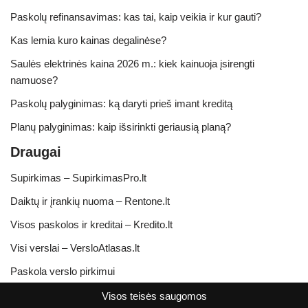
Paskolų refinansavimas: kas tai, kaip veikia ir kur gauti?
Kas lemia kuro kainas degalinėse?
Saulės elektrinės kaina 2026 m.: kiek kainuoja įsirengti
namuose?
Paskolų palyginimas: ką daryti prieš imant kreditą
Planų palyginimas: kaip išsirinkti geriausią planą?
Draugai
Supirkimas – SupirkimasPro.lt
Daiktų ir įrankių nuoma – Rentone.lt
Visos paskolos ir kreditai – Kredito.lt
Visi verslai – VersloAtlasas.lt
Paskola verslo pirkimui
Visos teisės saugomos