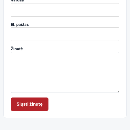
Vardas
El. paštas
Žinutė
Siųsti žinutę