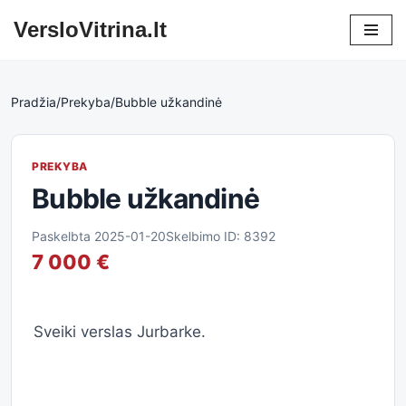
VersloVitrina.lt
Skip
to
content
Pradžia
/
Prekyba
/
Bubble užkandinė
PREKYBA
Bubble užkandinė
Paskelbta 2025-01-20
Skelbimo ID: 8392
7 000 €
Sveiki verslas Jurbarke.