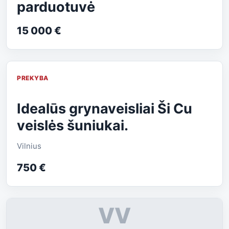
parduotuvė
15 000 €
PREKYBA
Idealūs grynaveisliai Ši Cu
veislės šuniukai.
Vilnius
750 €
VV