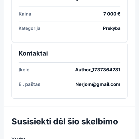
Kaina
7 000 €
Kategorija
Prekyba
Kontaktai
Įkėlė
Author_1737364281
El. paštas
Nerjom@gmail.com
Susisiekti dėl šio skelbimo