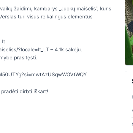
 vaikų žaidimų kambarys „Juokų maišelis“, kuris
rslas turi visus reikalingus elementus
.lt
eliss/?locale=lt_LT – 4.1k sakėju.
mybe prasitęsti.
O1qul50UTYg?si=mwtAzUSqwWOVtWQY
pradėti dirbti iškart!