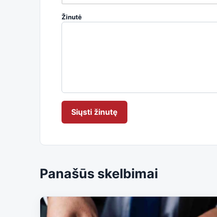
Žinutė
Siųsti žinutę
Panašūs skelbimai