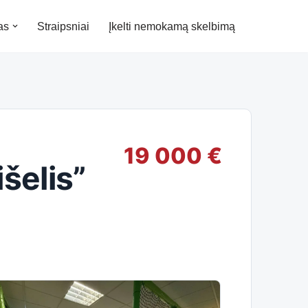
as
Straipsniai
Įkelti nemokamą skelbimą
19 000 €
šelis”