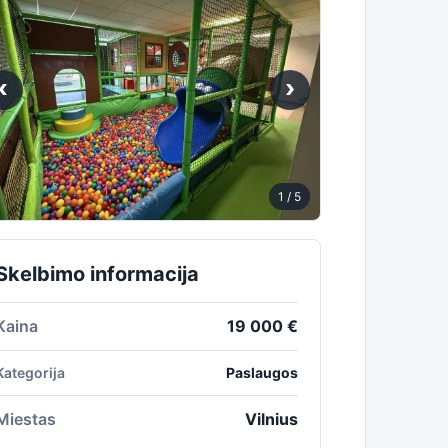
‹
›
1
/ 5
Skelbimo informacija
Kaina
19 000 €
Kategorija
Paslaugos
Miestas
Vilnius