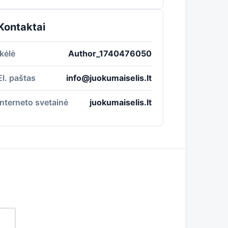
Kontaktai
Įkėlė
Author_1740476050
El. paštas
info@juokumaiselis.lt
Interneto svetainė
juokumaiselis.lt