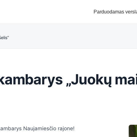
Parduodamas versl
elis”
kambarys „Juokų mai
kambarys Naujamiesčio rajone!