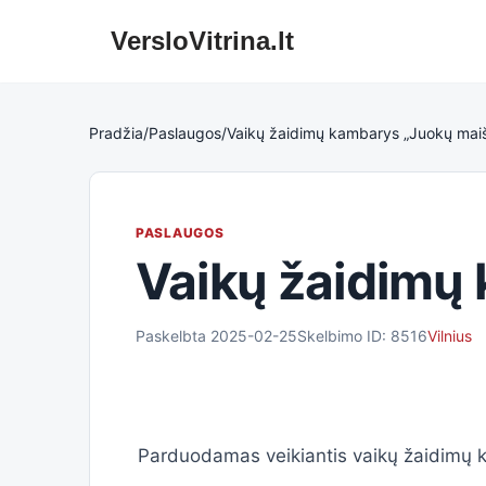
VersloVitrina.lt
Skip
to
content
Pradžia
/
Paslaugos
/
Vaikų žaidimų kambarys „Juokų maiš
PASLAUGOS
Vaikų žaidimų 
Paskelbta 2025-02-25
Skelbimo ID: 8516
Vilnius
Parduodamas veikiantis vaikų žaidimų 