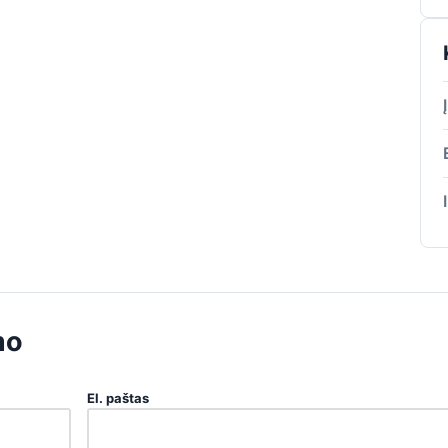
mo
El. paštas