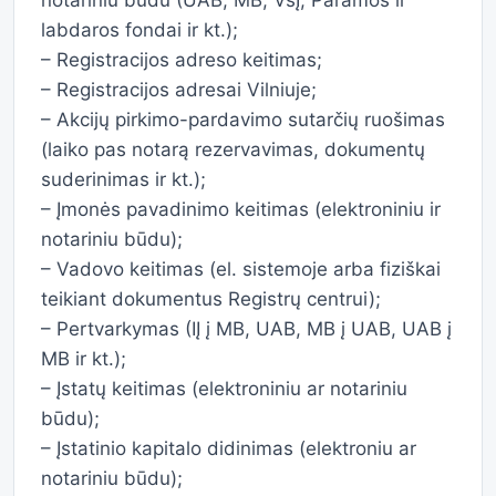
notariniu būdu (UAB, MB, VšĮ, Paramos ir
labdaros fondai ir kt.);
– Registracijos adreso keitimas;
– Registracijos adresai Vilniuje;
– Akcijų pirkimo-pardavimo sutarčių ruošimas
(laiko pas notarą rezervavimas, dokumentų
suderinimas ir kt.);
– Įmonės pavadinimo keitimas (elektroniniu ir
notariniu būdu);
– Vadovo keitimas (el. sistemoje arba fiziškai
teikiant dokumentus Registrų centrui);
– Pertvarkymas (IĮ į MB, UAB, MB į UAB, UAB į
MB ir kt.);
– Įstatų keitimas (elektroniniu ar notariniu
būdu);
– Įstatinio kapitalo didinimas (elektroniu ar
notariniu būdu);