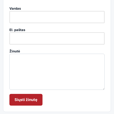
Vardas
El. paštas
Žinutė
Siųsti žinutę