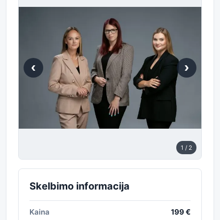
‹
›
1
/ 2
Skelbimo informacija
Kaina
199 €