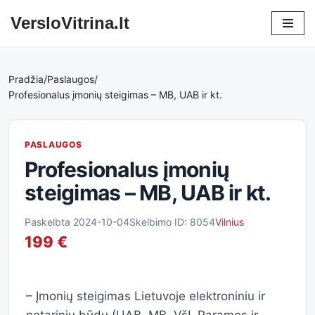
VersloVitrina.lt
Skip
to
content
Pradžia
/
Paslaugos
/
Profesionalus įmonių steigimas – MB, UAB ir kt.
PASLAUGOS
Profesionalus įmonių
steigimas – MB, UAB ir kt.
Paskelbta 2024-10-04
Skelbimo ID: 8054
Vilnius
199 €
– Įmonių steigimas Lietuvoje elektroniniu ir