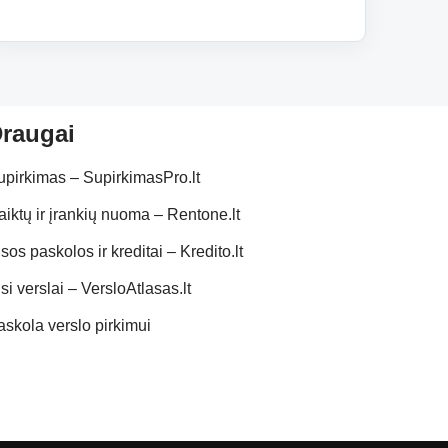
raugai
upirkimas – SupirkimasPro.lt
aiktų ir įrankių nuoma – Rentone.lt
sos paskolos ir kreditai – Kredito.lt
si verslai – VersloAtlasas.lt
askola verslo pirkimui