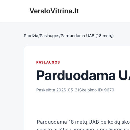
VersloVitrina.lt
Skip
to
content
Pradžia
/
Paslaugos
/
Parduodama UAB (18 metų)
PASLAUGOS
Parduodama U
Paskelbta 2026-05-21
Skelbimo ID: 9679
Parduodama 18 metų UAB be kokių skolų,
sporto aikštelių įrengimo ir priežiūros 