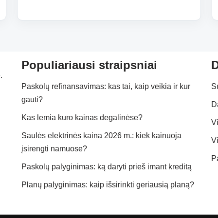
Populiariausi straipsniai
D
.
Paskolų refinansavimas: kas tai, kaip veikia ir kur
S
gauti?
D
Kas lemia kuro kainas degalinėse?
Vi
Saulės elektrinės kaina 2026 m.: kiek kainuoja
Vi
įsirengti namuose?
P
Paskolų palyginimas: ką daryti prieš imant kreditą
Planų palyginimas: kaip išsirinkti geriausią planą?