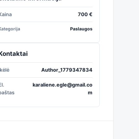
Kaina
700 €
Kategorija
Paslaugos
Kontaktai
Įkėlė
Author_1779347834
El.
karaliene.egle@gmail.co
paštas
m