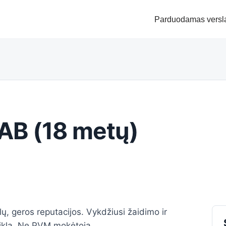
Parduodamas versl
AB (18 metų)
 geros reputacijos. Vykdžiusi žaidimo ir
veiklą. Ne PVM mokėtoja.