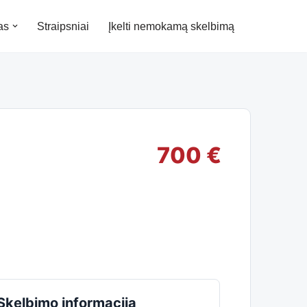
as
Straipsniai
Įkelti nemokamą skelbimą
700 €
Skelbimo informacija