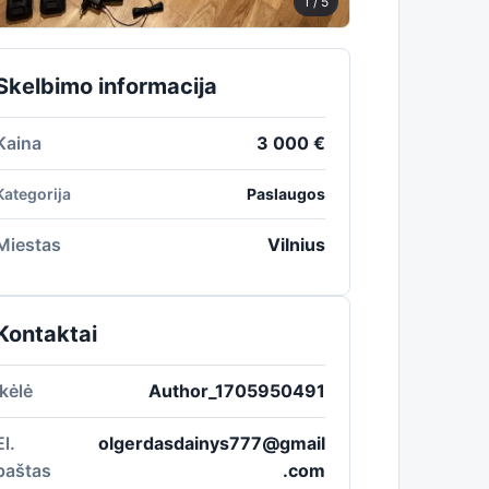
1
/ 5
Skelbimo informacija
Kaina
3 000 €
Kategorija
Paslaugos
Miestas
Vilnius
Kontaktai
Įkėlė
Author_1705950491
El.
olgerdasdainys777@gmail
paštas
.com