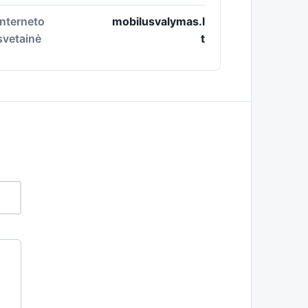
Interneto
mobilusvalymas.l
svetainė
t