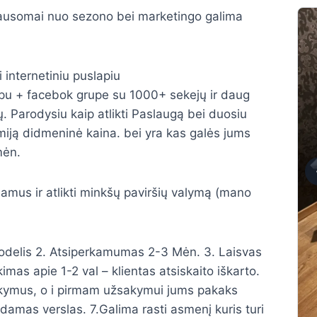
lausomai nuo sezono bei marketingo galima
internetiniu puslapiu
ipu + facebok grupe su 1000+ sekejų ir daug
. Parodysiu kaip atlikti Paslaugą bei duosiu
emiją didmeninė kaina. bei yra kas galės jums
mėn.
namus ir atlikti minkšų paviršių valymą (mano
 modelis 2. Atsiperkamumas 2-3 Mėn. 3. Laisvas
imas apie 1-2 val – klientas atsiskaito iškarto.
sakymus, o i pirmam užsakymui jums pakaks
amas verslas. 7.Galima rasti asmenį kuris turi