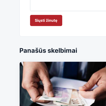
Siųsti žinutę
Panašūs skelbimai