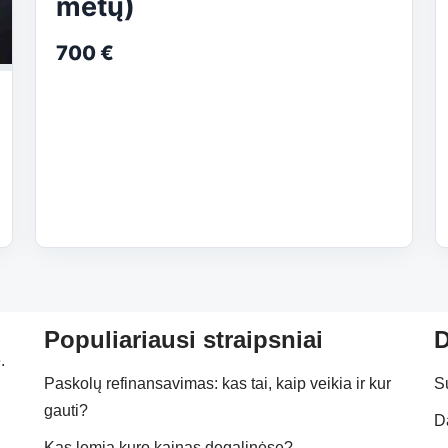
metų)
700 €
Populiariausi straipsniai
D
.
Paskolų refinansavimas: kas tai, kaip veikia ir kur
S
gauti?
D
Kas lemia kuro kainas degalinėse?