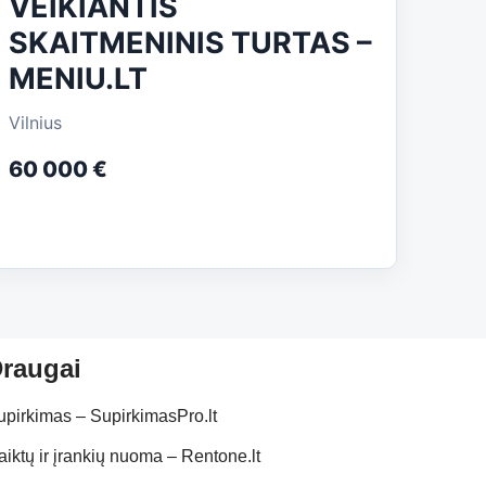
VEIKIANTIS
SKAITMENINIS TURTAS –
MENIU.LT
Vilnius
60 000 €
raugai
upirkimas – SupirkimasPro.lt
aiktų ir įrankių nuoma – Rentone.lt