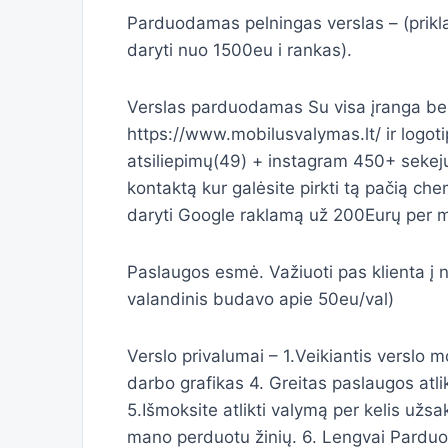
Parduodamas pelningas verslas – (prik
daryti nuo 1500eu i rankas).
Verslas parduodamas Su visa įranga bei 
https://www.mobilusvalymas.lt/ ir logot
atsiliepimų(49) + instagram 450+ sekejų
kontaktą kur galėsite pirkti tą pačią ch
daryti Google raklamą už 200Eurų per 
Paslaugos esmė. Važiuoti pas klienta į 
valandinis budavo apie 50eu/val)
Verslo privalumai – 1.Veikiantis verslo
darbo grafikas 4. Greitas paslaugos atlik
5.Išmoksite atlikti valymą per kelis už
mano perduotu žinių. 6. Lengvai Parduod