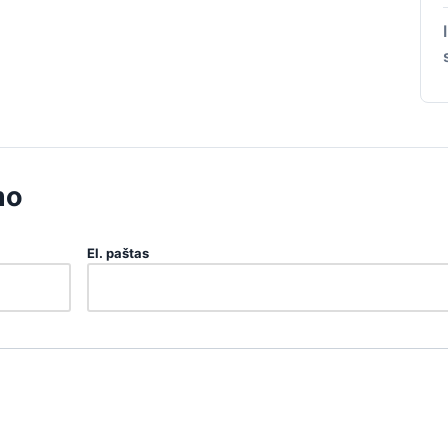
mo
El. paštas