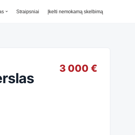
as
Straipsniai
Įkelti nemokamą skelbimą
3 000 €
rslas