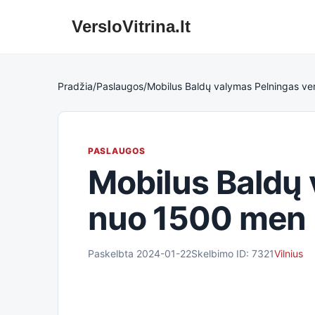
VersloVitrina.lt
Skip
to
content
Pradžia
/
Paslaugos
/
Mobilus Baldų valymas Pelningas ve
PASLAUGOS
Mobilus Baldų 
nuo 1500 men
Paskelbta 2024-01-22
Skelbimo ID: 7321
Vilnius