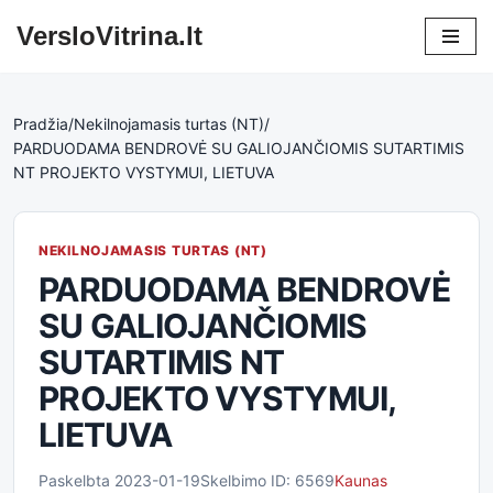
VersloVitrina.lt
Skip
to
content
Pradžia
/
Nekilnojamasis turtas (NT)
/
PARDUODAMA BENDROVĖ SU GALIOJANČIOMIS SUTARTIMIS
NT PROJEKTO VYSTYMUI, LIETUVA
NEKILNOJAMASIS TURTAS (NT)
PARDUODAMA BENDROVĖ
SU GALIOJANČIOMIS
SUTARTIMIS NT
PROJEKTO VYSTYMUI,
LIETUVA
Paskelbta 2023-01-19
Skelbimo ID: 6569
Kaunas