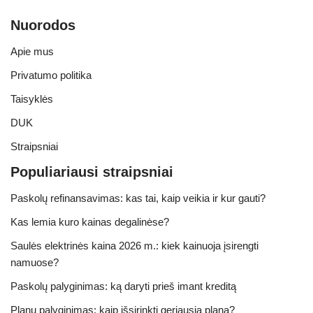
Nuorodos
Apie mus
Privatumo politika
Taisyklės
DUK
Straipsniai
Populiariausi straipsniai
Paskolų refinansavimas: kas tai, kaip veikia ir kur gauti?
Kas lemia kuro kainas degalinėse?
Saulės elektrinės kaina 2026 m.: kiek kainuoja įsirengti
namuose?
Paskolų palyginimas: ką daryti prieš imant kreditą
Planų palyginimas: kaip išsirinkti geriausią planą?