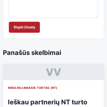
Siųsti žinutę
Panašūs skelbimai
VV
NEKILNOJAMASIS TURTAS (NT)
Ieškau partnerių NT turto