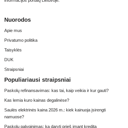
informacijos portalų Lietuvoje.
Nuorodos
Apie mus
Privatumo politika
Taisyklės
DUK
Straipsniai
Populiariausi straipsniai
Paskolų refinansavimas: kas tai, kaip veikia ir kur gauti?
Kas lemia kuro kainas degalinėse?
Saulės elektrinės kaina 2026 m.: kiek kainuoja įsirengti
namuose?
Paskolų palyginimas: ką daryti prieš imant kreditą