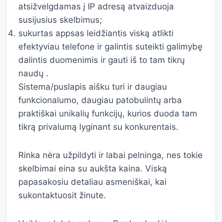
atsižvelgdamas į IP adresą atvaizduoja
susijusius skelbimus;
sukurtas appsas leidžiantis viską atlikti
efektyviau telefone ir galintis suteikti galimybę
dalintis duomenimis ir gauti iš to tam tikrų
naudų .
Sistema/puslapis aišku turi ir daugiau
funkcionalumo, daugiau patobulintų arba
praktiškai unikalių funkcijų, kurios duoda tam
tikrą privalumą lyginant su konkurentais.
Rinka nėra užpildyti ir labai pelninga, nes tokie
skelbimai eina su aukšta kaina. Viską
papasakosiu detaliau asmeniškai, kai
sukontaktuosit žinute.