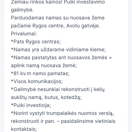
Žemiau rinkos kainos! Puiki investavimo
galimybė.
Parduodamas namas su nuosava žeme
pačiame Rygos centre, Avotu gatvėje.
Privalumai:
*Pats Rygos centras;
*Namas yra uždarame vidiniame kieme;
*Namas pastatytas ant nuosavos žemės +
aplink namą nuosava žemė;
*81 kv.m namo pamatas;
*Visos komunikacijos;
*Galimybė nesunkiai rekonstruoti į kelių
aukštų namą, butus, kotedžą;
*Puiki investicija;
*Norint vystyti trumpalaikės nuomos verslą,
rekonstruoti ir pan. – pasidalinsime vietiniais
kontaktais;