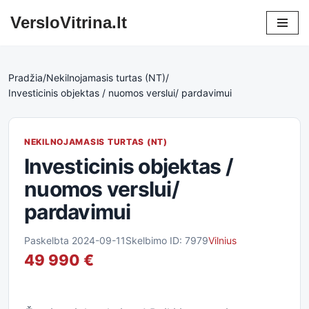
VersloVitrina.lt
Skip
to
content
Pradžia
/
Nekilnojamasis turtas (NT)
/
Investicinis objektas / nuomos verslui/ pardavimui
NEKILNOJAMASIS TURTAS (NT)
Investicinis objektas /
nuomos verslui/
pardavimui
Paskelbta 2024-09-11
Skelbimo ID: 7979
Vilnius
49 990 €