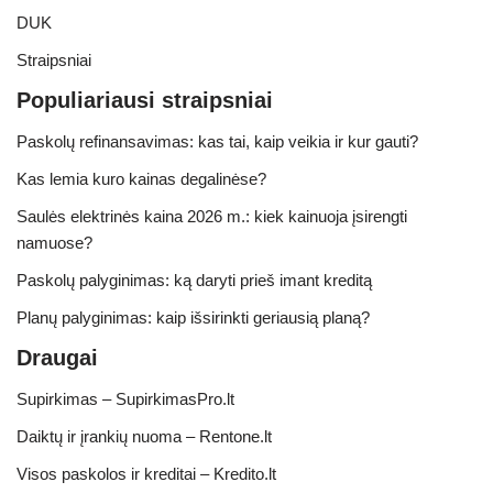
DUK
Straipsniai
Populiariausi straipsniai
Paskolų refinansavimas: kas tai, kaip veikia ir kur gauti?
Kas lemia kuro kainas degalinėse?
Saulės elektrinės kaina 2026 m.: kiek kainuoja įsirengti
namuose?
Paskolų palyginimas: ką daryti prieš imant kreditą
Planų palyginimas: kaip išsirinkti geriausią planą?
Draugai
Supirkimas – SupirkimasPro.lt
Daiktų ir įrankių nuoma – Rentone.lt
Visos paskolos ir kreditai – Kredito.lt