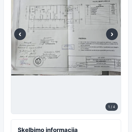
‹
›
1
/ 4
Skelbimo informacija