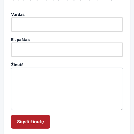
Vardas
El. paštas
Žinutė
Siųsti žinutę