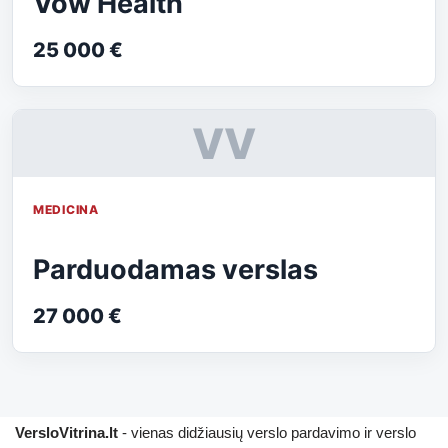
Vow Health
25 000 €
VV
MEDICINA
Parduodamas verslas
27 000 €
VersloVitrina.lt
- vienas didžiausių verslo pardavimo ir verslo