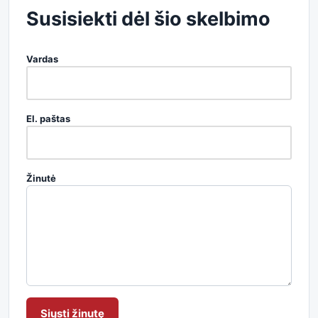
Susisiekti dėl šio skelbimo
Vardas
El. paštas
Žinutė
Siųsti žinutę