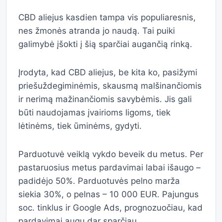
CBD aliejus kasdien tampa vis populiaresnis,
nes žmonės atranda jo naudą. Tai puiki
galimybė įšokti į šią sparčiai augančią rinką.
Įrodyta, kad CBD aliejus, be kita ko, pasižymi
priešuždegiminėmis, skausmą malšinančiomis
ir nerimą mažinančiomis savybėmis. Jis gali
būti naudojamas įvairioms ligoms, tiek
lėtinėms, tiek ūminėms, gydyti.
Parduotuvė veiklą vykdo beveik du metus. Per
pastaruosius metus pardavimai labai išaugo –
padidėjo 50%. Parduotuvės pelno marža
siekia 30%, o pelnas – 10 000 EUR. Pajungus
soc. tinklus ir Google Ads, prognozuočiau, kad
pardavimai augų dar sparčiau.