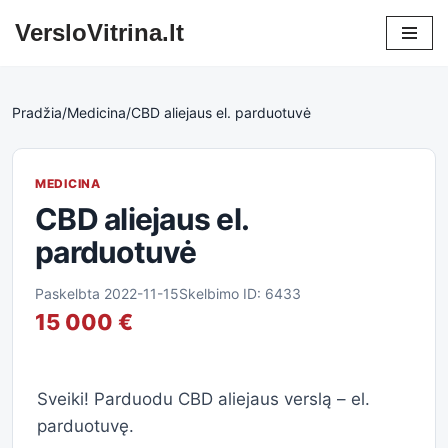
VersloVitrina.lt
Skip
to
content
Pradžia
/
Medicina
/
CBD aliejaus el. parduotuvė
MEDICINA
CBD aliejaus el.
parduotuvė
Paskelbta 2022-11-15
Skelbimo ID: 6433
15 000 €
Sveiki! Parduodu CBD aliejaus verslą – el.
parduotuvę.