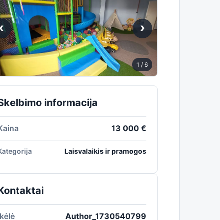
‹
›
1
/ 6
Skelbimo informacija
Kaina
13 000 €
Kategorija
Laisvalaikis ir pramogos
Kontaktai
Įkėlė
Author_1730540799