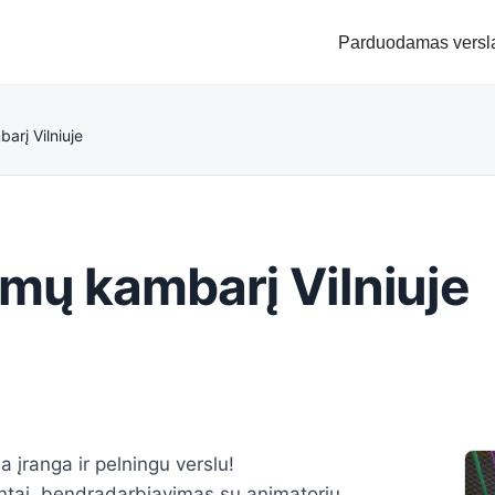
Parduodamas versl
rį Vilniuje
mų kambarį Vilniuje
įranga ir pelningu verslu!
entai, bendradarbiavimas su animatorių