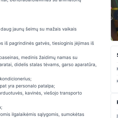
daug jaunų šeimų su mažais vaikais
iš pagrindinės gatvės, tiesioginis įėjimas iš
ų baseinas, medinis žaidimų namas su
aratai, didelis stalas tėvams, garso aparatūra,
 kondicionerius;
 pat yra personalo patalpa;
parduotuvės, kavinės, viešojo transporto
a;
romis ilgalaikėmis sąlygomis, sumokėtas