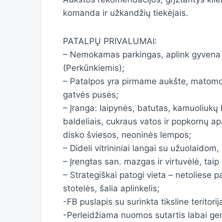
komanda ir užkandžių tiekėjais.
PATALPŲ PRIVALUMAI:
– Nemokamas parkingas, aplink gyvena 
(Perkūnkiemis);
– Patalpos yra pirmame aukšte, matomos 
gatvės pusės;
– Įranga: laipynės, batutas, kamuoliuk
baldeliais, cukraus vatos ir popkornų ap
disko šviesos, neoninės lempos;
– Dideli vitrininiai langai su užuolaidom,
– Įrengtas san. mazgas ir virtuvėlė, taip
– Strategiškai patogi vieta – netoliese 
stotelės, šalia aplinkelis;
-FB puslapis su surinkta tiksline teritorij
-Perleidžiama nuomos sutartis labai ge