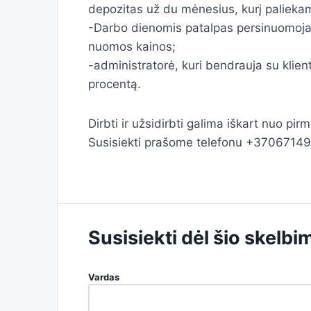
depozitas už du mėnesius, kurį palieka
-Darbo dienomis patalpas persinuomoja 
nuomos kainos;
-administratorė, kuri bendrauja su klient
procentą.
Dirbti ir užsidirbti galima iškart nuo pir
Susisiekti prašome telefonu +3706714
Susisiekti dėl šio skelbi
Vardas