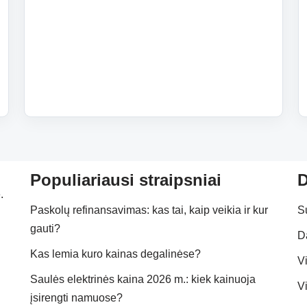
Populiariausi straipsniai
D
.
Paskolų refinansavimas: kas tai, kaip veikia ir kur
S
gauti?
D
Kas lemia kuro kainas degalinėse?
Vi
Saulės elektrinės kaina 2026 m.: kiek kainuoja
Vi
įsirengti namuose?