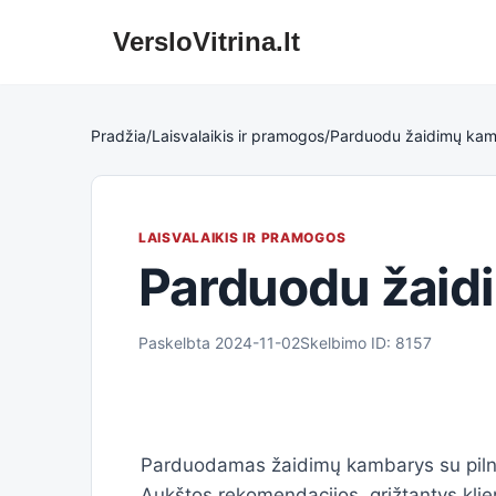
VersloVitrina.lt
Skip
to
content
Pradžia
/
Laisvalaikis ir pramogos
/
Parduodu žaidimų kamba
LAISVALAIKIS IR PRAMOGOS
Parduodu žaidi
Paskelbta 2024-11-02
Skelbimo ID: 8157
Parduodamas žaidimų kambarys su pilna 
Aukštos rekomendacijos, grįžtantys kli