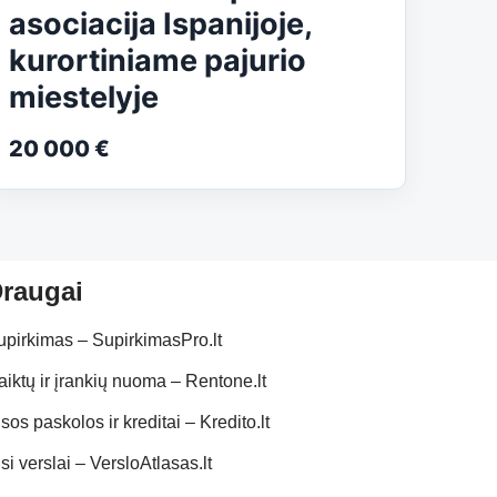
asociacija Ispanijoje,
kurortiniame pajurio
miestelyje
20 000 €
raugai
upirkimas – SupirkimasPro.lt
aiktų ir įrankių nuoma – Rentone.lt
sos paskolos ir kreditai – Kredito.lt
si verslai – VersloAtlasas.lt