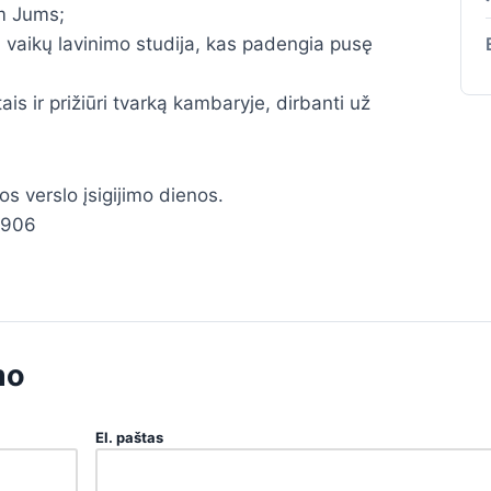
m Jums;
vaikų lavinimo studija, kas padengia pusę
ais ir prižiūri tvarką kambaryje, dirbanti už
mos verslo įsigijimo dienos.
9906
mo
El. paštas