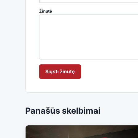
Žinutė
Siųsti žinutę
Panašūs skelbimai