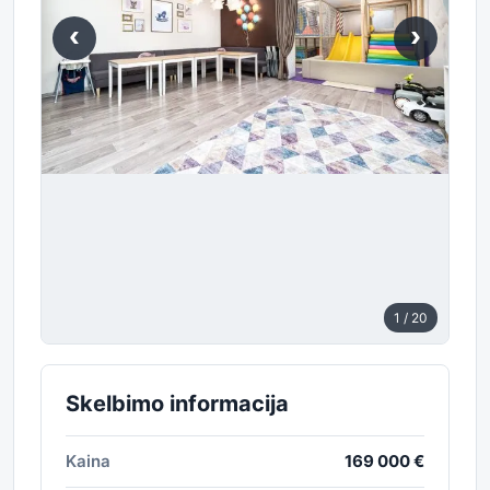
‹
›
1
/ 20
Skelbimo informacija
Kaina
169 000 €