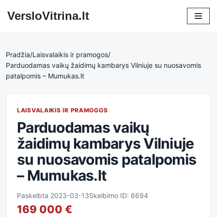
VersloVitrina.lt
Skip
to
content
Pradžia
/
Laisvalaikis ir pramogos
/
Parduodamas vaikų žaidimų kambarys Vilniuje su nuosavomis
patalpomis – Mumukas.lt
LAISVALAIKIS IR PRAMOGOS
Parduodamas vaikų
žaidimų kambarys Vilniuje
su nuosavomis patalpomis
– Mumukas.lt
Paskelbta 2023-03-13
Skelbimo ID: 6694
169 000 €