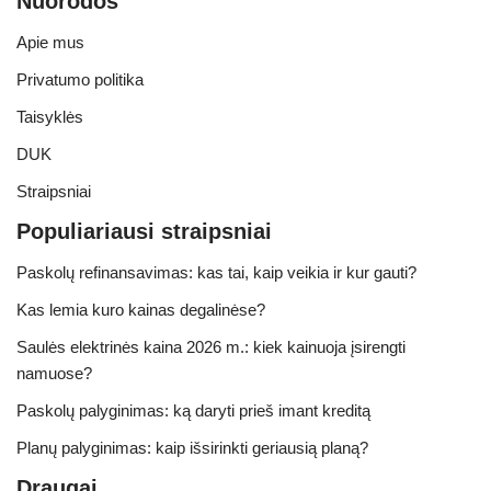
Nuorodos
Apie mus
Privatumo politika
Taisyklės
DUK
Straipsniai
Populiariausi straipsniai
Paskolų refinansavimas: kas tai, kaip veikia ir kur gauti?
Kas lemia kuro kainas degalinėse?
Saulės elektrinės kaina 2026 m.: kiek kainuoja įsirengti
namuose?
Paskolų palyginimas: ką daryti prieš imant kreditą
Planų palyginimas: kaip išsirinkti geriausią planą?
Draugai