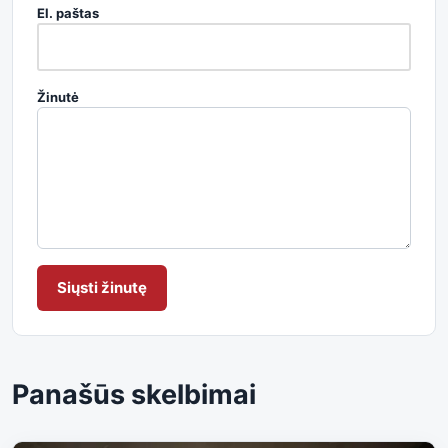
El. paštas
Žinutė
Siųsti žinutę
Panašūs skelbimai