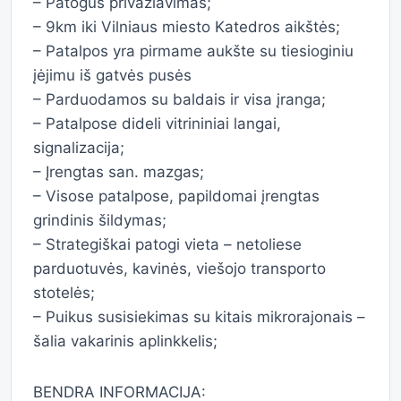
– Patogus privažiavimas;
– 9km iki Vilniaus miesto Katedros aikštės;
– Patalpos yra pirmame aukšte su tiesioginiu
įėjimu iš gatvės pusės
– Parduodamos su baldais ir visa įranga;
– Patalpose dideli vitrininiai langai,
signalizacija;
– Įrengtas san. mazgas;
– Visose patalpose, papildomai įrengtas
grindinis šildymas;
– Strategiškai patogi vieta – netoliese
parduotuvės, kavinės, viešojo transporto
stotelės;
– Puikus susisiekimas su kitais mikrorajonais –
šalia vakarinis aplinkkelis;
BENDRA INFORMACIJA: