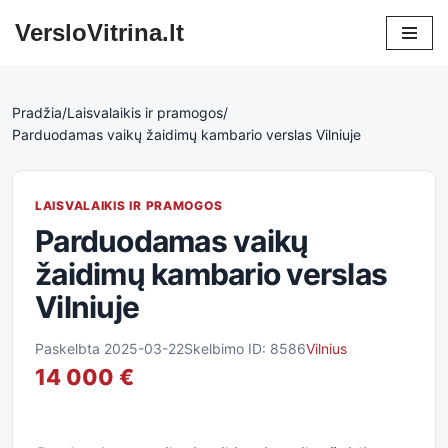
VersloVitrina.lt
Skip
to
content
Pradžia
/
Laisvalaikis ir pramogos
/
Parduodamas vaikų žaidimų kambario verslas Vilniuje
LAISVALAIKIS IR PRAMOGOS
Parduodamas vaikų
žaidimų kambario verslas
Vilniuje
Paskelbta 2025-03-22
Skelbimo ID: 8586
Vilnius
14 000 €