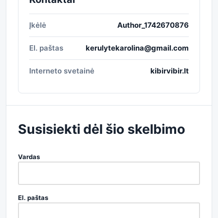
Įkėlė
Author_1742670876
El. paštas
kerulytekarolina@gmail.com
Interneto svetainė
kibirvibir.lt
Susisiekti dėl šio skelbimo
Vardas
El. paštas