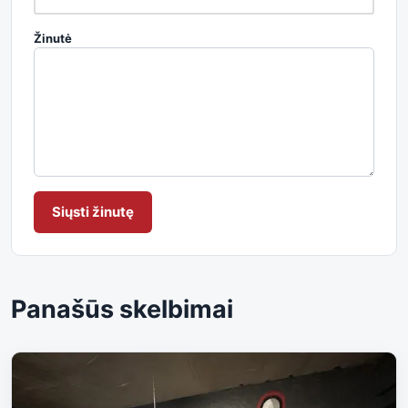
Žinutė
Siųsti žinutę
Panašūs skelbimai