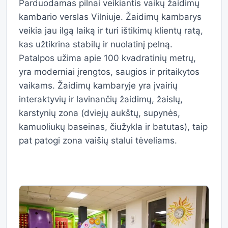
Parduodamas pilnai veikiantis vaikų žaidimų
kambario verslas Vilniuje. Žaidimų kambarys
veikia jau ilgą laiką ir turi ištikimų klientų ratą,
kas užtikrina stabilų ir nuolatinį pelną.
Patalpos užima apie 100 kvadratinių metrų,
yra moderniai įrengtos, saugios ir pritaikytos
vaikams. Žaidimų kambaryje yra įvairių
interaktyvių ir lavinančių žaidimų, žaislų,
karstynių zona (dviejų aukštų, supynės,
kamuoliukų baseinas, čiužykla ir batutas), taip
pat patogi zona vaišių stalui tėveliams.