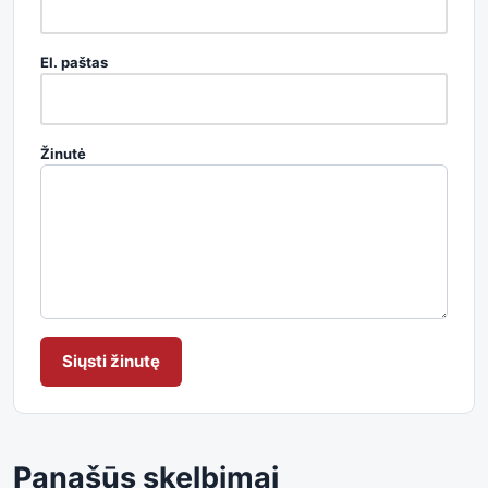
El. paštas
Žinutė
Siųsti žinutę
Panašūs skelbimai