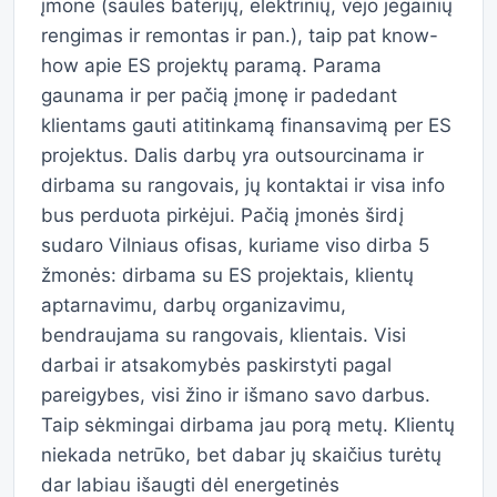
įmonė (saulės baterijų, elektrinių, vėjo jėgainių
rengimas ir remontas ir pan.), taip pat know-
how apie ES projektų paramą. Parama
gaunama ir per pačią įmonę ir padedant
klientams gauti atitinkamą finansavimą per ES
projektus. Dalis darbų yra outsourcinama ir
dirbama su rangovais, jų kontaktai ir visa info
bus perduota pirkėjui. Pačią įmonės širdį
sudaro Vilniaus ofisas, kuriame viso dirba 5
žmonės: dirbama su ES projektais, klientų
aptarnavimu, darbų organizavimu,
bendraujama su rangovais, klientais. Visi
darbai ir atsakomybės paskirstyti pagal
pareigybes, visi žino ir išmano savo darbus.
Taip sėkmingai dirbama jau porą metų. Klientų
niekada netrūko, bet dabar jų skaičius turėtų
dar labiau išaugti dėl energetinės