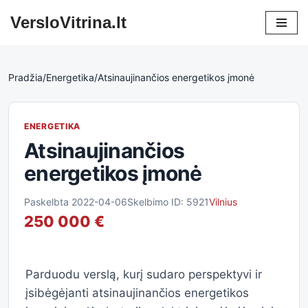
VersloVitrina.lt
Skip
to
content
Pradžia
/
Energetika
/
Atsinaujinančios energetikos įmonė
ENERGETIKA
Atsinaujinančios
energetikos įmonė
Paskelbta 2022-04-06
Skelbimo ID: 5921
Vilnius
250 000 €
Parduodu verslą, kurį sudaro perspektyvi ir
įsibėgėjanti atsinaujinančios energetikos