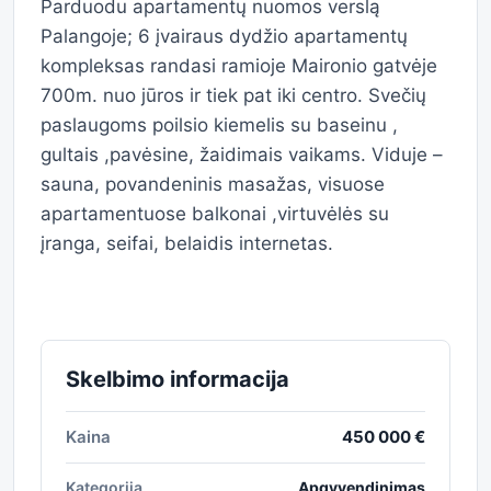
Parduodu apartamentų nuomos verslą
Palangoje; 6 įvairaus dydžio apartamentų
kompleksas randasi ramioje Maironio gatvėje
700m. nuo jūros ir tiek pat iki centro. Svečių
paslaugoms poilsio kiemelis su baseinu ,
gultais ,pavėsine, žaidimais vaikams. Viduje –
sauna, povandeninis masažas, visuose
apartamentuose balkonai ,virtuvėlės su
įranga, seifai, belaidis internetas.
Skelbimo informacija
Kaina
450 000 €
Kategorija
Apgyvendinimas