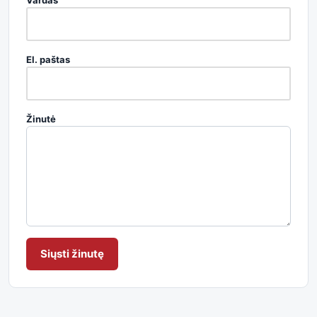
Vardas
El. paštas
Žinutė
Siųsti žinutę