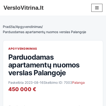
VersloVitrina.lt
Skip
to
content
Pradžia
/
Apgyvendinimas
/
Parduodamas apartamentų nuomos verslas Palangoje
APGYVENDINIMAS
Parduodamas
apartamentų nuomos
verslas Palangoje
Paskelbta 2023-08-16
Skelbimo ID: 7003
Palanga
450 000 €