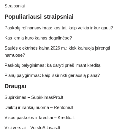
Straipsniai
Populiariausi straipsniai
Paskolų refinansavimas: kas tai, kaip veikia ir kur gauti?
Kas lemia kuro kainas degalinėse?
Saulės elektrinės kaina 2026 m.: kiek kainuoja įsirengti
namuose?
Paskolų palyginimas: ką daryti prieš imant kreditą
Planų palyginimas: kaip išsirinkti geriausią planą?
Draugai
Supirkimas – SupirkimasPro.lt
Daiktų ir įrankių nuoma – Rentone.lt
Visos paskolos ir kreditai – Kredito.lt
Visi verslai – VersloAtlasas.lt