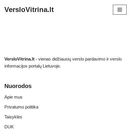
VersloVitrina.lt
Skip
to
content
VersloVitrina.lt
- vienas didžiausių verslo pardavimo ir verslo
informacijos portalų Lietuvoje.
Nuorodos
Apie mus
Privatumo politika
Taisyklės
DUK