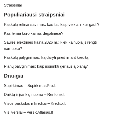
Straipsniai
Populiariausi straipsniai
Paskolų refinansavimas: kas tai, kaip veikia ir kur gauti?
Kas lemia kuro kainas degalinėse?
Saulės elektrinės kaina 2026 m.: kiek kainuoja įsirengti
namuose?
Paskolų palyginimas: ką daryti prieš imant kreditą
Planų palyginimas: kaip išsirinkti geriausią planą?
Draugai
Supirkimas – SupirkimasPro.lt
Daiktų ir įrankių nuoma – Rentone.lt
Visos paskolos ir kreditai – Kredito.lt
Visi verslai – VersloAtlasas.lt