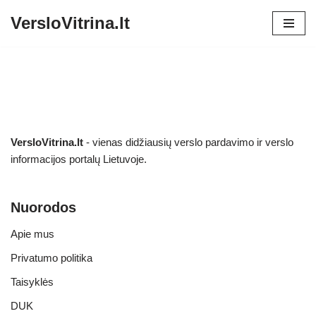
VersloVitrina.lt
Skip
to
content
VersloVitrina.lt
- vienas didžiausių verslo pardavimo ir verslo
informacijos portalų Lietuvoje.
Nuorodos
Apie mus
Privatumo politika
Taisyklės
DUK