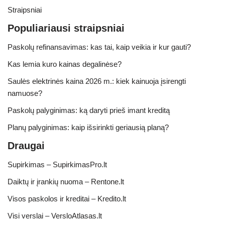
Straipsniai
Populiariausi straipsniai
Paskolų refinansavimas: kas tai, kaip veikia ir kur gauti?
Kas lemia kuro kainas degalinėse?
Saulės elektrinės kaina 2026 m.: kiek kainuoja įsirengti
namuose?
Paskolų palyginimas: ką daryti prieš imant kreditą
Planų palyginimas: kaip išsirinkti geriausią planą?
Draugai
Supirkimas – SupirkimasPro.lt
Daiktų ir įrankių nuoma – Rentone.lt
Visos paskolos ir kreditai – Kredito.lt
Visi verslai – VersloAtlasas.lt