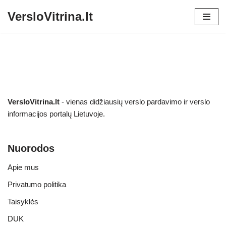
VersloVitrina.lt
Skip
to
content
VersloVitrina.lt
- vienas didžiausių verslo pardavimo ir verslo
informacijos portalų Lietuvoje.
Nuorodos
Apie mus
Privatumo politika
Taisyklės
DUK