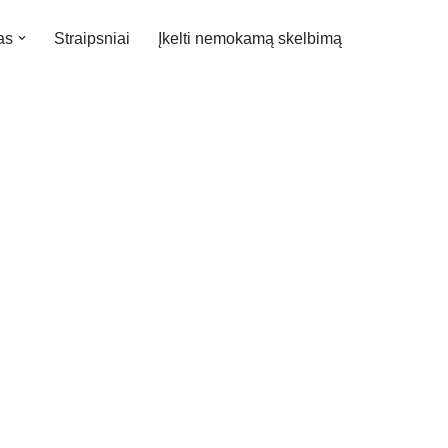
as
Straipsniai
Įkelti nemokamą skelbimą