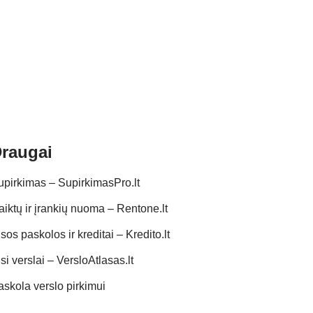
raugai
upirkimas – SupirkimasPro.lt
aiktų ir įrankių nuoma – Rentone.lt
sos paskolos ir kreditai – Kredito.lt
si verslai – VersloAtlasas.lt
askola verslo pirkimui