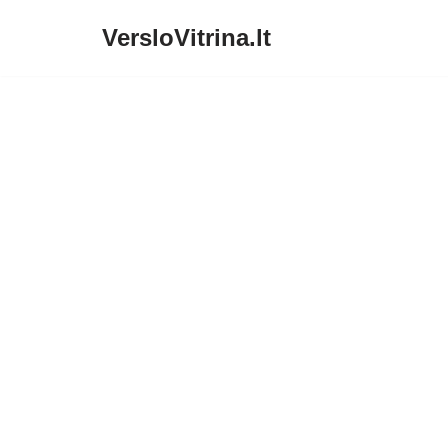
VersloVitrina.lt
Skip
to
content