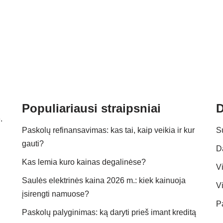
Populiariausi straipsniai
D
.
Paskolų refinansavimas: kas tai, kaip veikia ir kur
S
gauti?
D
Kas lemia kuro kainas degalinėse?
Vi
Saulės elektrinės kaina 2026 m.: kiek kainuoja
Vi
įsirengti namuose?
P
Paskolų palyginimas: ką daryti prieš imant kreditą