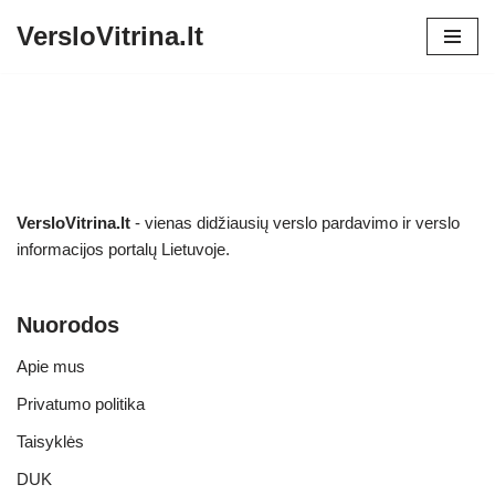
VersloVitrina.lt
Skip
to
content
VersloVitrina.lt
- vienas didžiausių verslo pardavimo ir verslo
informacijos portalų Lietuvoje.
Nuorodos
Apie mus
Privatumo politika
Taisyklės
DUK