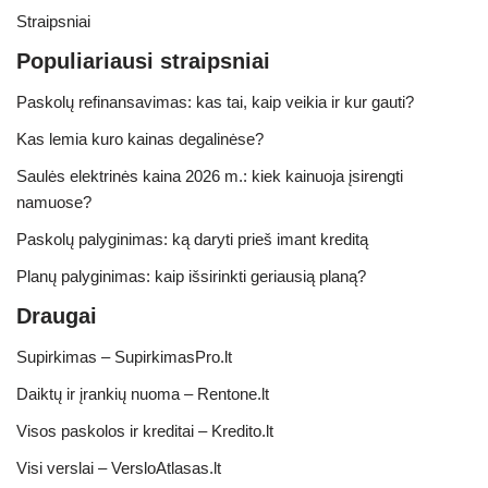
Straipsniai
Populiariausi straipsniai
Paskolų refinansavimas: kas tai, kaip veikia ir kur gauti?
Kas lemia kuro kainas degalinėse?
Saulės elektrinės kaina 2026 m.: kiek kainuoja įsirengti
namuose?
Paskolų palyginimas: ką daryti prieš imant kreditą
Planų palyginimas: kaip išsirinkti geriausią planą?
Draugai
Supirkimas – SupirkimasPro.lt
Daiktų ir įrankių nuoma – Rentone.lt
Visos paskolos ir kreditai – Kredito.lt
Visi verslai – VersloAtlasas.lt