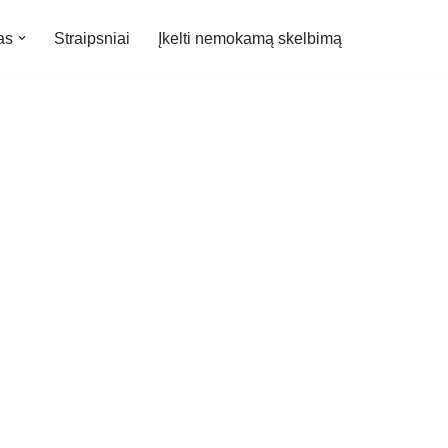
as
Straipsniai
Įkelti nemokamą skelbimą