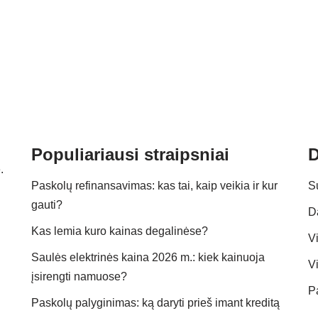
Populiariausi straipsniai
D
.
Paskolų refinansavimas: kas tai, kaip veikia ir kur
S
gauti?
D
Kas lemia kuro kainas degalinėse?
Vi
Saulės elektrinės kaina 2026 m.: kiek kainuoja
Vi
įsirengti namuose?
P
Paskolų palyginimas: ką daryti prieš imant kreditą