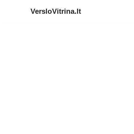
VersloVitrina.lt
Skip
to
content