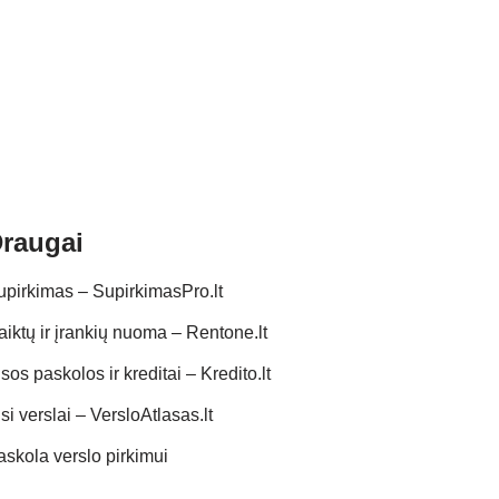
raugai
upirkimas – SupirkimasPro.lt
aiktų ir įrankių nuoma – Rentone.lt
sos paskolos ir kreditai – Kredito.lt
si verslai – VersloAtlasas.lt
askola verslo pirkimui