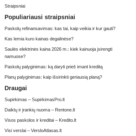
Straipsniai
Populiariausi straipsniai
Paskolų refinansavimas: kas tai, kaip veikia ir kur gauti?
Kas lemia kuro kainas degalinėse?
Saulės elektrinės kaina 2026 m.: kiek kainuoja įsirengti
namuose?
Paskolų palyginimas: ką daryti prieš imant kreditą
Planų palyginimas: kaip išsirinkti geriausią planą?
Draugai
Supirkimas – SupirkimasPro.lt
Daiktų ir įrankių nuoma – Rentone.lt
Visos paskolos ir kreditai – Kredito.lt
Visi verslai – VersloAtlasas.lt