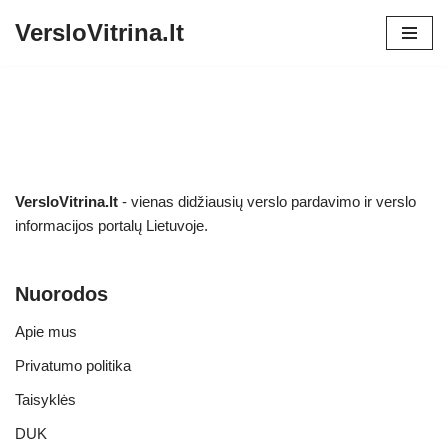
VersloVitrina.lt
Skip
to
content
VersloVitrina.lt
- vienas didžiausių verslo pardavimo ir verslo
informacijos portalų Lietuvoje.
Nuorodos
Apie mus
Privatumo politika
Taisyklės
DUK