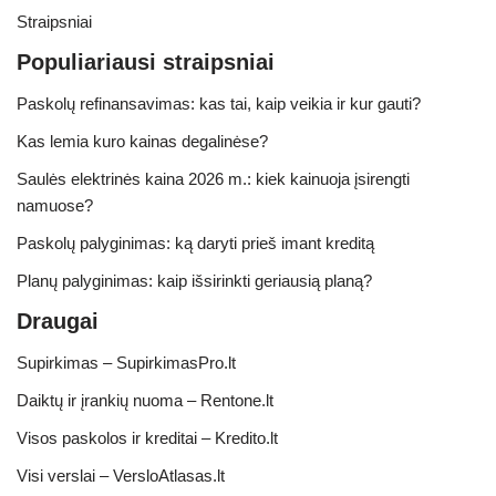
Straipsniai
Populiariausi straipsniai
Paskolų refinansavimas: kas tai, kaip veikia ir kur gauti?
Kas lemia kuro kainas degalinėse?
Saulės elektrinės kaina 2026 m.: kiek kainuoja įsirengti
namuose?
Paskolų palyginimas: ką daryti prieš imant kreditą
Planų palyginimas: kaip išsirinkti geriausią planą?
Draugai
Supirkimas – SupirkimasPro.lt
Daiktų ir įrankių nuoma – Rentone.lt
Visos paskolos ir kreditai – Kredito.lt
Visi verslai – VersloAtlasas.lt