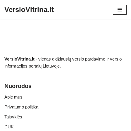
VersloVitrina.lt
Skip
to
content
VersloVitrina.lt
- vienas didžiausių verslo pardavimo ir verslo
informacijos portalų Lietuvoje.
Nuorodos
Apie mus
Privatumo politika
Taisyklės
DUK