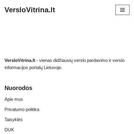
VersloVitrina.lt
Skip
to
content
VersloVitrina.lt
- vienas didžiausių verslo pardavimo ir verslo
informacijos portalų Lietuvoje.
Nuorodos
Apie mus
Privatumo politika
Taisyklės
DUK