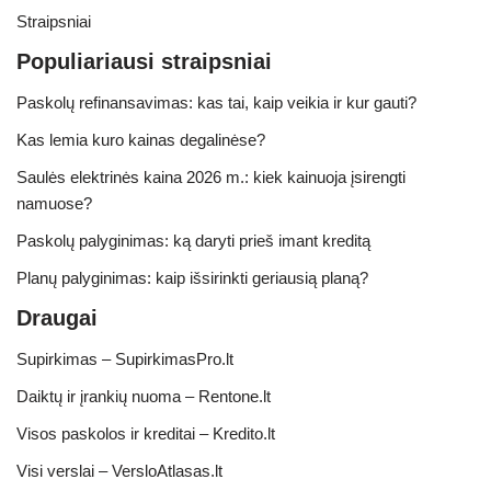
Straipsniai
Populiariausi straipsniai
Paskolų refinansavimas: kas tai, kaip veikia ir kur gauti?
Kas lemia kuro kainas degalinėse?
Saulės elektrinės kaina 2026 m.: kiek kainuoja įsirengti
namuose?
Paskolų palyginimas: ką daryti prieš imant kreditą
Planų palyginimas: kaip išsirinkti geriausią planą?
Draugai
Supirkimas – SupirkimasPro.lt
Daiktų ir įrankių nuoma – Rentone.lt
Visos paskolos ir kreditai – Kredito.lt
Visi verslai – VersloAtlasas.lt