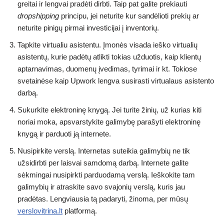
greitai ir lengvai pradėti dirbti. Taip pat galite prekiauti
dropshipping
principu, jei neturite kur sandėlioti prekių ar
neturite pinigų pirmai investicijai į inventorių.
Tapkite virtualiu asistentu. Įmonės visada ieško virtualių
asistentų, kurie padėtų atlikti tokias užduotis, kaip klientų
aptarnavimas, duomenų įvedimas, tyrimai ir kt. Tokiose
svetainėse kaip Upwork lengva susirasti virtualaus asistento
darbą.
Sukurkite elektroninę knygą. Jei turite žinių, už kurias kiti
noriai moka, apsvarstykite galimybę parašyti elektroninę
knygą ir parduoti ją internete.
Nusipirkite verslą. Internetas suteikia galimybių ne tik
užsidirbti per laisvai samdomą darbą. Internete galite
sėkmingai nusipirkti parduodamą verslą. Ieškokite tam
galimybių ir atraskite savo svajonių verslą, kuris jau
pradėtas. Lengviausia tą padaryti, žinoma, per mūsų
verslovitrina.lt
platformą.