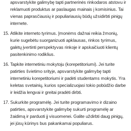
apsvarstykite galimybę tapti partnerinės rinkodaros atstovu ir
reklamuoti produktus ar paslaugas mainais į komisinius. Tai
vienas paprasčiausių ir populiariausių būdų užsidirbti pinigų
internete.
Atlikite interneto tyrimus. Įmonėms dažnai reikia žmonių,
kurie sugebėtu suorganizuoti apklausas, rinkos tyrimus,
galėtų įvertinti perspektyvas rinkoje ir apskaičiuoti klientų
pasitenkinimo rodiklius.
Tapkite internetiniu mokytoju (korepetitoriumi). Jei turite
patirties švietimo srityje, apsvarstykite galimybę tapti
internetiniu korepetitoriumi ir padėti studentams mokytis. Yra
keletas svetainių, kurios specializuojasi tokio pobūdžio darbe
ir leidžia lengvai ir greitai pradėti dirbti.
Sukurkite programėlę. Jei turite programavimo ir dizaino
patirties, apsvarstykite galimybę sukurti programėlę ar
žaidimą ir parduoti jį visuomenei. Galite uždirbti daug pinigų,
jei jūsų kūrinys bus pakankamai populiarus.