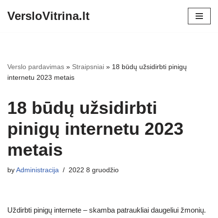
VersloVitrina.lt
Skip
to
content
Verslo pardavimas
»
Straipsniai
»
18 būdų užsidirbti pinigų
internetu 2023 metais
18 būdų užsidirbti
pinigų internetu 2023
metais
by
Administracija
2022 8 gruodžio
Uždirbti pinigų internete – skamba patraukliai daugeliui žmonių.